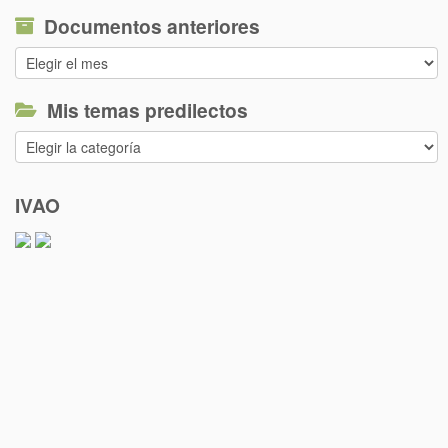
Documentos anteriores
Documentos
anteriores
Mis temas predilectos
Mis
temas
predilectos
IVAO