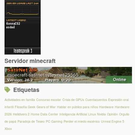
Servidor minecraft
Etiquetas
Actividades en familia
Concurso escolar
Crisis de GPUs
Cuentacuentos
Expresión oral
infantil
Filosofía Geek
Gears of War
Hablar en público para niños
Hardware
Hardware
2026
Helldivers 2
Home Data Center
Inteligencia Artificial
Linux
Nvidia
Opinión
Orgullo
de papá
Paradoja de Teseo
PC Gaming
Perder el miedo escénico
Unreal Engine 5
Xbox