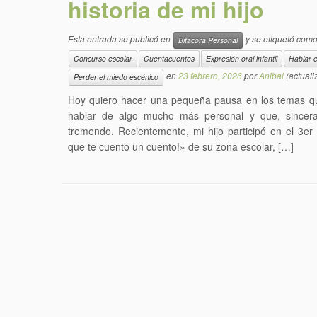
historia de mi hijo
Esta entrada se publicó en
y se etiquetó com
Bitácora Personal
Concurso escolar
Cuentacuentos
Expresión oral infantil
Hablar e
en
23 febrero, 2026
por
Anibal
(actuali
Perder el miedo escénico
Hoy quiero hacer una pequeña pausa en los temas qu
hablar de algo mucho más personal y que, sincera
tremendo. Recientemente, mi hijo participó en el 3e
que te cuento un cuento!» de su zona escolar, […]