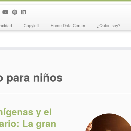
vacidad
Copyleft
Home Data Center
¿Quien soy?
o para niños
nígenas y el
ario: La gran