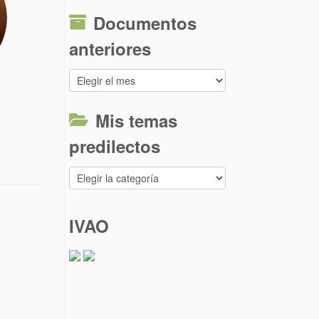
Documentos
anteriores
Documentos
anteriores
Mis temas
predilectos
Mis
temas
predilectos
IVAO