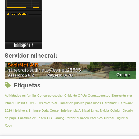
Servidor minecraft
Etiquetas
Actividades en familia
Concurso escolar
Crisis de GPUs
Cuentacuentos
Expresión oral
infantil
Filosofía Geek
Gears of War
Hablar en público para niños
Hardware
Hardware
2026
Helldivers 2
Home Data Center
Inteligencia Artificial
Linux
Nvidia
Opinión
Orgullo
de papá
Paradoja de Teseo
PC Gaming
Perder el miedo escénico
Unreal Engine 5
Xbox