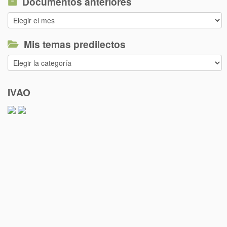
Documentos anteriores
Documentos
anteriores
Mis temas predilectos
Mis
temas
predilectos
IVAO