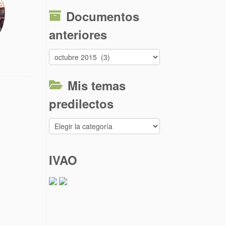
Documentos
anteriores
Documentos
anteriores
Mis temas
predilectos
Mis
temas
predilectos
IVAO