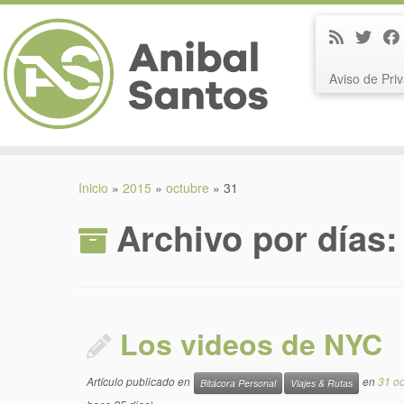
Aviso de Pri
Saltar
al
Inicio
»
2015
»
octubre
»
31
contenido
Archivo por días
Los videos de NYC
Artículo publicado en
en
31 oc
Bitácora Personal
Viajes & Rutas