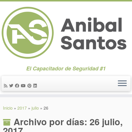
El Capacitador de Seguridad #1
Saltar
al
Inicio
»
2017
»
julio
»
26
contenido
Archivo por días:
26 julio,
2017