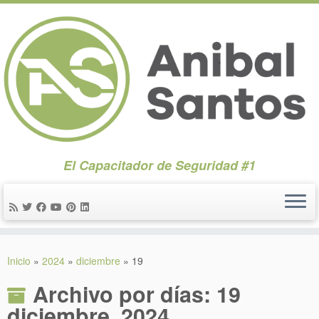
El Capacitador de Seguridad #1
Saltar
al
Inicio
»
2024
»
diciembre
»
19
contenido
Archivo por días:
19
diciembre, 2024