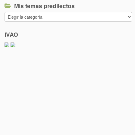
Mis temas predilectos
Mis
temas
predilectos
IVAO