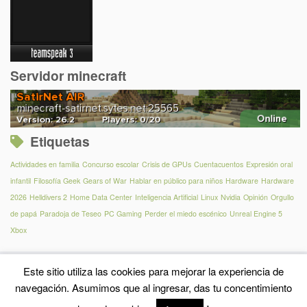
Servidor minecraft
Etiquetas
Actividades en familia
Concurso escolar
Crisis de GPUs
Cuentacuentos
Expresión oral
infantil
Filosofía Geek
Gears of War
Hablar en público para niños
Hardware
Hardware
2026
Helldivers 2
Home Data Center
Inteligencia Artificial
Linux
Nvidia
Opinión
Orgullo
de papá
Paradoja de Teseo
PC Gaming
Perder el miedo escénico
Unreal Engine 5
Xbox
Este sitio utiliza las cookies para mejorar la experiencia de
navegación. Asumimos que al ingresar, das tu concentimiento
·
© 2026
Anibal Santos Hernandez
·
Funciona con
·