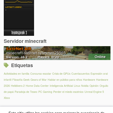
Servidor minecraft
Etiquetas
Actividades en familia
Concurso escolar
Crisis de GPUs
Cuentacuentos
Expresión oral
infantil
Filosofía Geek
Gears of War
Hablar en público para niños
Hardware
Hardware
2026
Helldivers 2
Home Data Center
Inteligencia Artificial
Linux
Nvidia
Opinión
Orgullo
de papá
Paradoja de Teseo
PC Gaming
Perder el miedo escénico
Unreal Engine 5
Xbox
Este sitio utiliza las cookies para mejorar la experiencia de