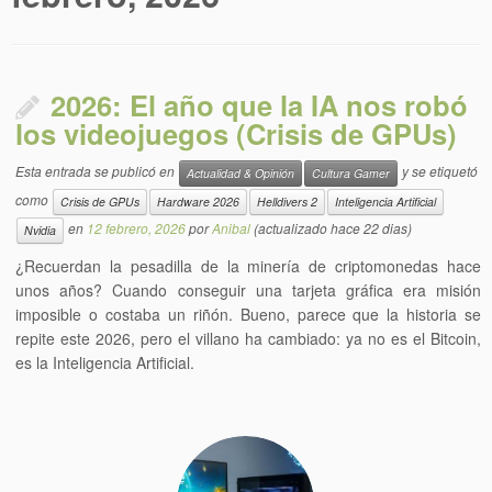
2026: El año que la IA nos robó
los videojuegos (Crisis de GPUs)
Esta entrada se publicó en
y se etiquetó
Actualidad & Opinión
Cultura Gamer
como
Crisis de GPUs
Hardware 2026
Helldivers 2
Inteligencia Artificial
en
12 febrero, 2026
por
Anibal
(actualizado hace 22 dias)
Nvidia
¿Recuerdan la pesadilla de la minería de criptomonedas hace
unos años? Cuando conseguir una tarjeta gráfica era misión
imposible o costaba un riñón. Bueno, parece que la historia se
repite este 2026, pero el villano ha cambiado: ya no es el Bitcoin,
es la Inteligencia Artificial.