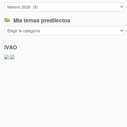
Documentos
anteriores
Mis temas predilectos
Mis
temas
predilectos
IVAO