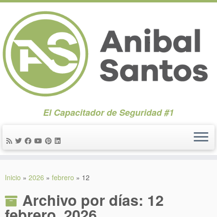
El Capacitador de Seguridad #1
Saltar
al
Inicio
»
2026
»
febrero
»
12
contenido
Archivo por días:
12
febrero, 2026